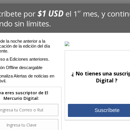
$1 USD
críbete por
el 1
mes, y conti
er
ndo sin límites.
e la noche anterior a la
cación de la edición del día
ente.
so a Ediciones anteriores.
ión Offline descargable
¿ No tienes una suscri
naliza Alertas de noticias en
Digital ?
vil.
 ya eres suscriptor de El
Mercurio Digital:
Suscríbete