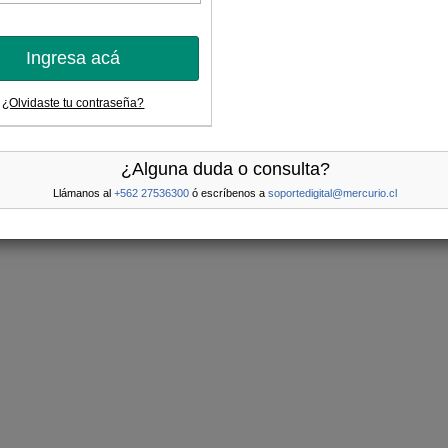
Ingresa acá
¿Olvidaste tu contraseña?
¿Alguna duda o consulta?
Llámanos al
+562 27536300
ó escríbenos a
soportedigital@mercurio.cl