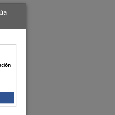
núa
pción