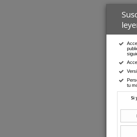
Sus
leye
Acced
publi
sigui
Acce
Vers
Perso
tu mó
Si