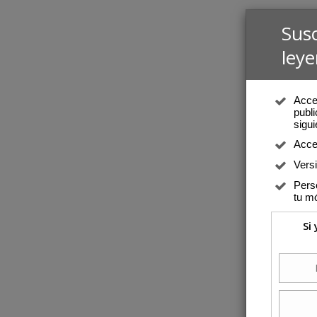
Sus
leye
Acced
publi
sigui
Acce
Vers
Perso
tu mó
Si