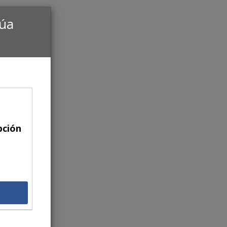
núa
pción