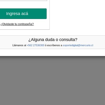
Ingresa acá
¿Olvidaste tu contraseña?
¿Alguna duda o consulta?
Llámanos al
+562 27536300
ó escríbenos a
soportedigital@mercurio.cl