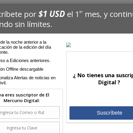
$1 USD
críbete por
el 1
mes, y conti
er
ndo sin límites.
e la noche anterior a la
cación de la edición del día
ente.
so a Ediciones anteriores.
ión Offline descargable
¿ No tienes una suscri
naliza Alertas de noticias en
Digital ?
vil.
 ya eres suscriptor de El
Mercurio Digital:
Suscríbete