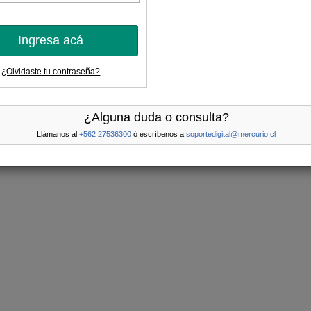
Ingresa acá
¿Olvidaste tu contraseña?
¿Alguna duda o consulta?
Llámanos al
+562 27536300
ó escríbenos a
soportedigital@mercurio.cl