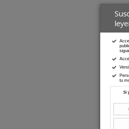
Sus
leye
Acced
publi
sigui
Acce
Vers
Perso
tu mó
Si