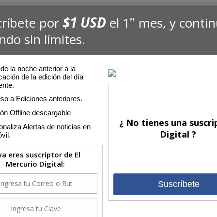
$1 USD
críbete por
el 1
mes, y conti
er
ndo sin límites.
e la noche anterior a la
cación de la edición del día
ente.
so a Ediciones anteriores.
ión Offline descargable
¿ No tienes una suscri
naliza Alertas de noticias en
Digital ?
vil.
 ya eres suscriptor de El
Mercurio Digital:
Suscríbete