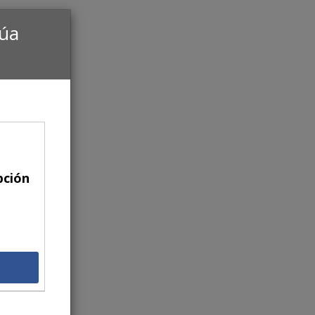
núa
pción