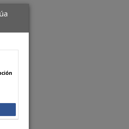
núa
pción