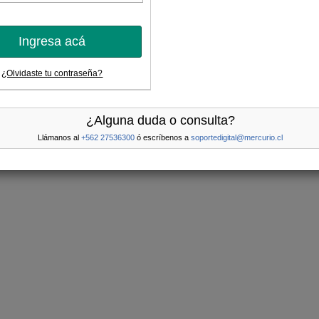
Ingresa acá
¿Olvidaste tu contraseña?
¿Alguna duda o consulta?
Llámanos al
+562 27536300
ó escríbenos a
soportedigital@mercurio.cl