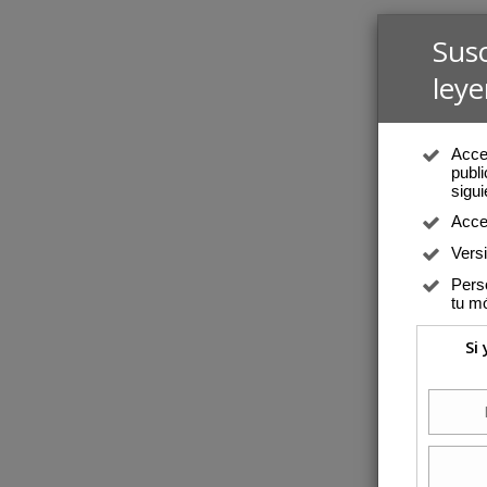
Sus
leye
Acced
publi
sigui
Acce
Vers
Perso
tu mó
Si