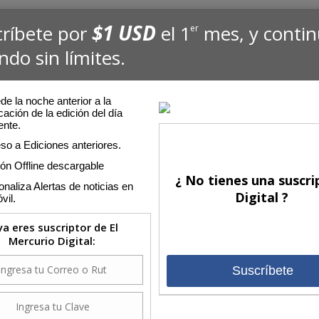
$1 USD
críbete por
el 1
mes, y conti
er
ndo sin límites.
e la noche anterior a la
cación de la edición del día
ente.
so a Ediciones anteriores.
ión Offline descargable
¿ No tienes una suscri
naliza Alertas de noticias en
Digital ?
vil.
 ya eres suscriptor de El
Mercurio Digital:
Suscríbete