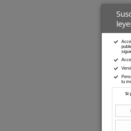
Sus
leye
Acced
publi
sigui
Acce
Vers
Perso
tu mó
Si