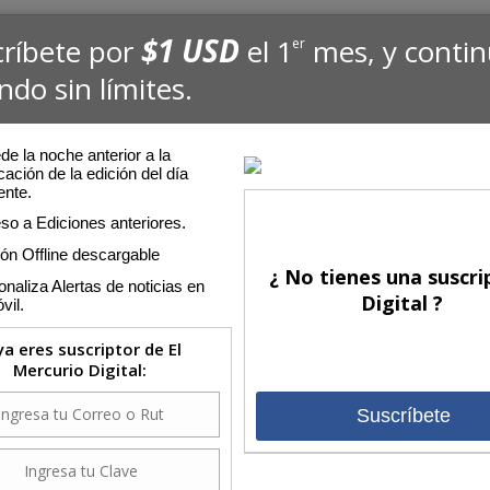
$1 USD
críbete por
el 1
mes, y conti
er
ndo sin límites.
e la noche anterior a la
cación de la edición del día
ente.
so a Ediciones anteriores.
ión Offline descargable
¿ No tienes una suscri
naliza Alertas de noticias en
Digital ?
vil.
 ya eres suscriptor de El
Mercurio Digital:
Suscríbete