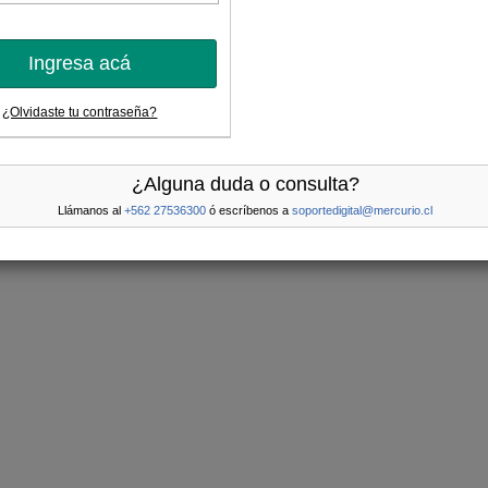
Ingresa acá
¿Olvidaste tu contraseña?
¿Alguna duda o consulta?
Llámanos al
+562 27536300
ó escríbenos a
soportedigital@mercurio.cl