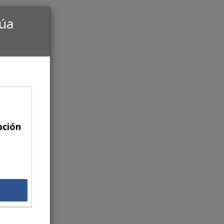
núa
pción