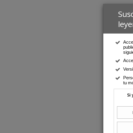
Sus
leye
Acced
publi
sigui
Acce
Vers
Perso
tu mó
Si