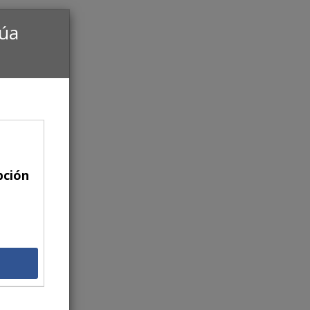
núa
pción