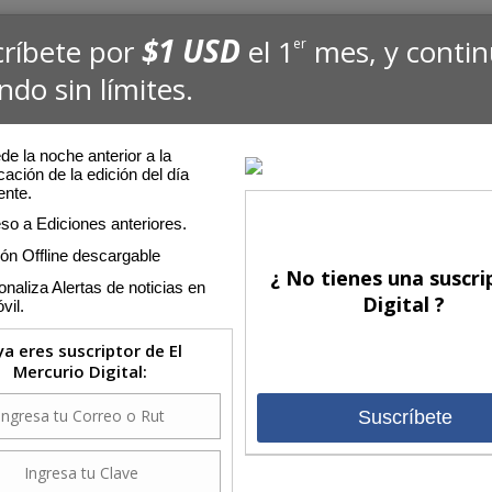
$1 USD
críbete por
el 1
mes, y conti
er
ndo sin límites.
e la noche anterior a la
cación de la edición del día
ente.
so a Ediciones anteriores.
ión Offline descargable
¿ No tienes una suscri
naliza Alertas de noticias en
Digital ?
vil.
 ya eres suscriptor de El
Mercurio Digital:
Suscríbete