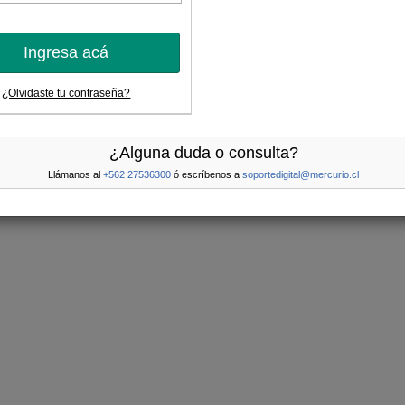
Ingresa acá
¿Olvidaste tu contraseña?
¿Alguna duda o consulta?
Llámanos al
+562 27536300
ó escríbenos a
soportedigital@mercurio.cl