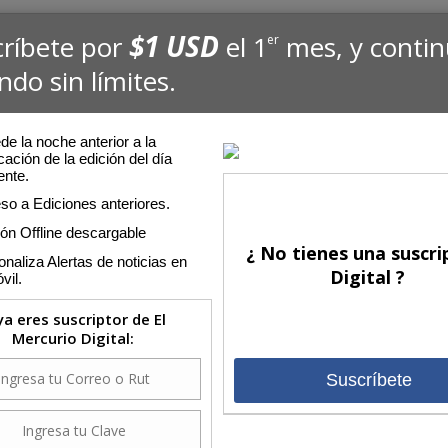
$1 USD
críbete por
el 1
mes, y conti
er
ndo sin límites.
e la noche anterior a la
cación de la edición del día
ente.
so a Ediciones anteriores.
ión Offline descargable
¿ No tienes una suscri
naliza Alertas de noticias en
Digital ?
vil.
 ya eres suscriptor de El
Mercurio Digital:
Suscríbete