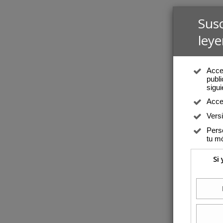
Sus
leye
Acced
publi
sigui
Acce
Vers
Perso
tu mó
Si