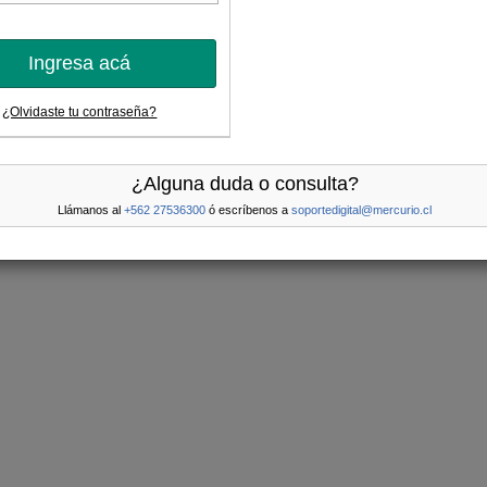
Ingresa acá
¿Olvidaste tu contraseña?
¿Alguna duda o consulta?
Llámanos al
+562 27536300
ó escríbenos a
soportedigital@mercurio.cl