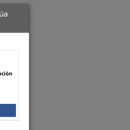
núa
pción