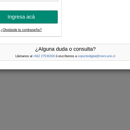
Ingresa acá
¿Olvidaste tu contraseña?
¿Alguna duda o consulta?
Llámanos al
+562 27536300
ó escríbenos a
soportedigital@mercurio.cl