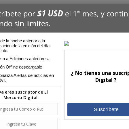
$1 USD
críbete por
el 1
mes, y conti
er
ndo sin límites.
e la noche anterior a la
cación de la edición del día
ente.
so a Ediciones anteriores.
ión Offline descargable
¿ No tienes una suscri
naliza Alertas de noticias en
Digital ?
vil.
 ya eres suscriptor de El
Mercurio Digital:
Suscríbete