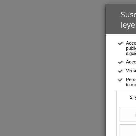
Sus
leye
Acced
publi
sigui
Acce
Vers
Perso
tu mó
Si