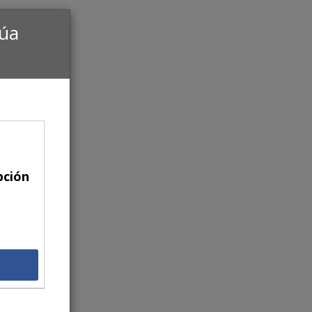
núa
pción