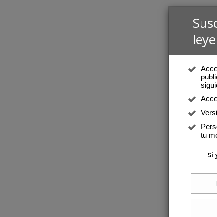
Sus
leye
Acced
publi
sigui
Acce
Vers
Perso
tu mó
Si