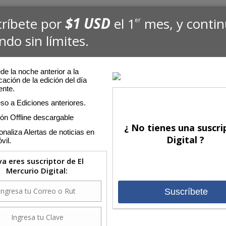
$1 USD
críbete por
el 1
mes, y conti
er
ndo sin límites.
e la noche anterior a la
cación de la edición del día
ente.
so a Ediciones anteriores.
ión Offline descargable
¿ No tienes una suscri
naliza Alertas de noticias en
Digital ?
vil.
 ya eres suscriptor de El
Mercurio Digital:
Suscríbete