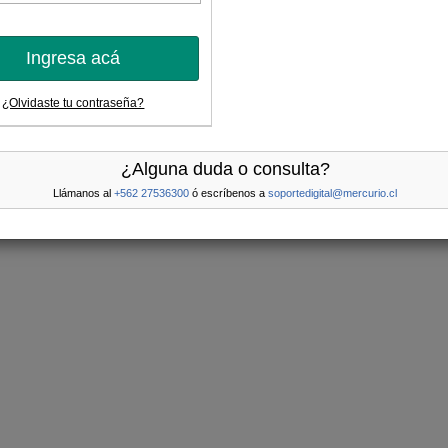
Ingresa acá
¿Olvidaste tu contraseña?
¿Alguna duda o consulta?
Llámanos al
+562 27536300
ó escríbenos a
soportedigital@mercurio.cl