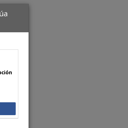
núa
pción