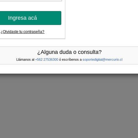
Ingresa acá
¿Olvidaste tu contraseña?
¿Alguna duda o consulta?
Llámanos al
+562 27536300
ó escríbenos a
soportedigital@mercurio.cl