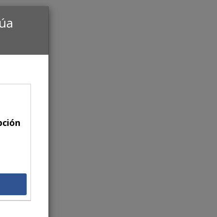
núa
pción