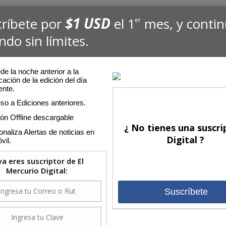
$1 USD
críbete por
el 1
mes, y conti
er
ndo sin límites.
e la noche anterior a la
cación de la edición del día
ente.
so a Ediciones anteriores.
ión Offline descargable
¿ No tienes una suscri
naliza Alertas de noticias en
Digital ?
vil.
 ya eres suscriptor de El
Mercurio Digital:
Suscríbete