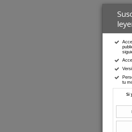
Sus
leye
Acced
publi
sigui
Acce
Vers
Perso
tu mó
Si