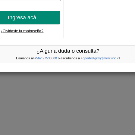
Ingresa acá
¿Olvidaste tu contraseña?
¿Alguna duda o consulta?
Llámanos al
+562 27536300
ó escríbenos a
soportedigital@mercurio.cl