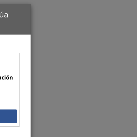
núa
pción