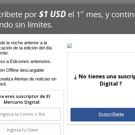
$1 USD
críbete por
el 1
mes, y conti
er
ndo sin límites.
e la noche anterior a la
cación de la edición del día
ente.
so a Ediciones anteriores.
ión Offline descargable
¿ No tienes una suscri
naliza Alertas de noticias en
Digital ?
vil.
 ya eres suscriptor de El
Mercurio Digital:
Suscríbete