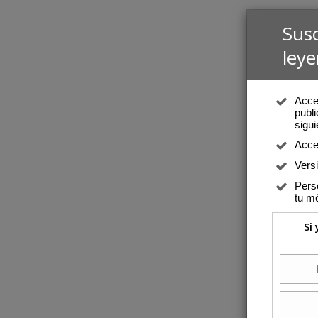
Sus
leye
Acced
publi
sigui
Acce
Vers
Perso
tu mó
Si