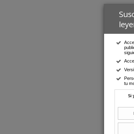
Sus
leye
Acced
publi
sigui
Acce
Vers
Perso
tu mó
Si