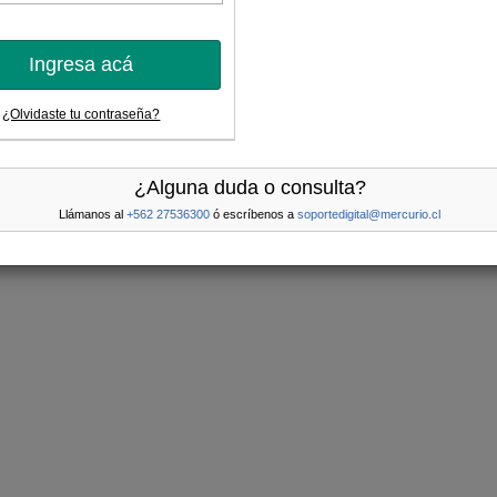
Ingresa acá
¿Olvidaste tu contraseña?
¿Alguna duda o consulta?
Llámanos al
+562 27536300
ó escríbenos a
soportedigital@mercurio.cl