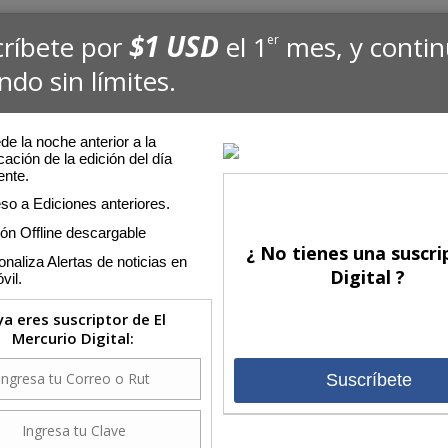
$1 USD
críbete por
el 1
mes, y conti
er
ndo sin límites.
e la noche anterior a la
cación de la edición del día
ente.
so a Ediciones anteriores.
ión Offline descargable
¿ No tienes una suscri
naliza Alertas de noticias en
Digital ?
vil.
 ya eres suscriptor de El
Mercurio Digital:
Suscríbete