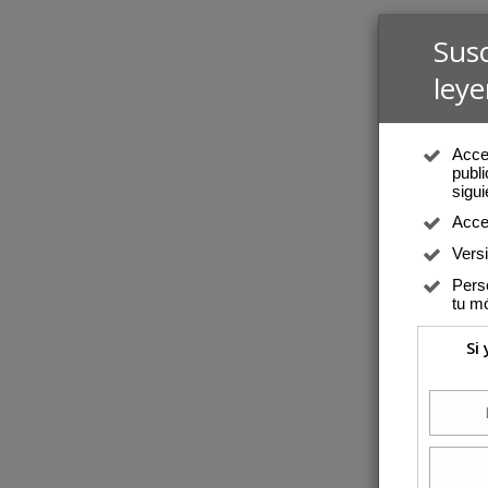
Sus
leye
Acced
publi
sigui
Acce
Vers
Perso
tu mó
Si