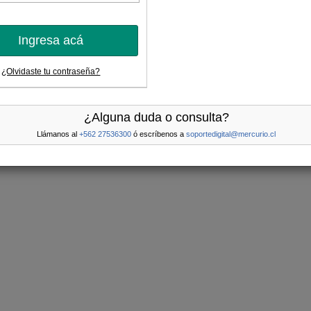
Ingresa acá
¿Olvidaste tu contraseña?
¿Alguna duda o consulta?
Llámanos al
+562 27536300
ó escríbenos a
soportedigital@mercurio.cl