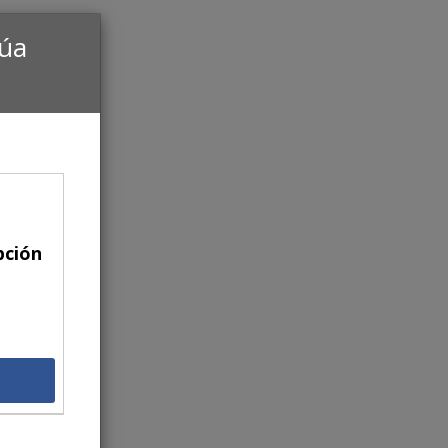
núa
pción