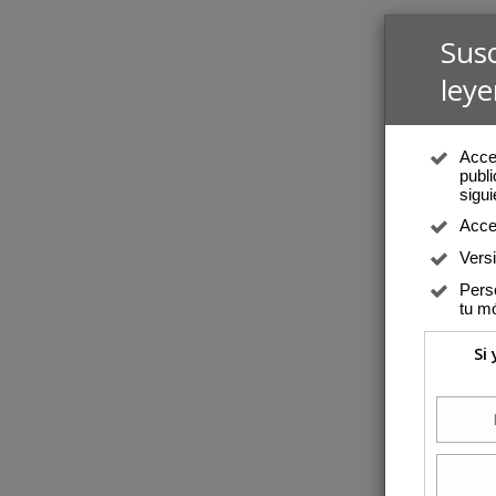
Sus
leye
Acced
publi
sigui
Acce
Vers
Perso
tu mó
Si