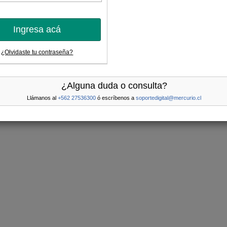
Ingresa acá
¿Olvidaste tu contraseña?
¿Alguna duda o consulta?
Llámanos al
+562 27536300
ó escríbenos a
soportedigital@mercurio.cl