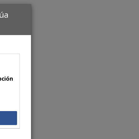
núa
pción