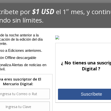
$1 USD
críbete por
el 1
mes, y conti
er
ndo sin límites.
e la noche anterior a la
cación de la edición del día
ente.
so a Ediciones anteriores.
ión Offline descargable
¿ No tienes una suscri
naliza Alertas de noticias en
Digital ?
vil.
 ya eres suscriptor de El
Mercurio Digital:
Suscríbete