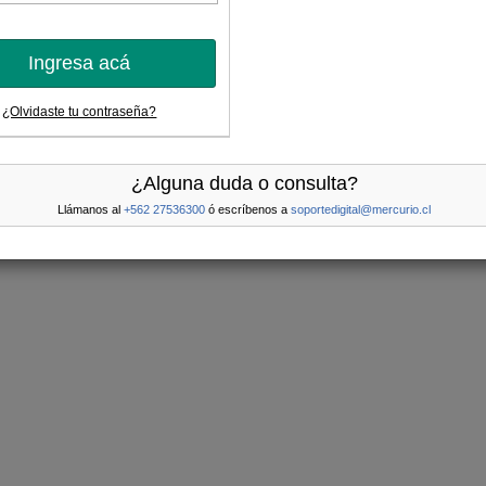
Ingresa acá
¿Olvidaste tu contraseña?
¿Alguna duda o consulta?
Llámanos al
+562 27536300
ó escríbenos a
soportedigital@mercurio.cl