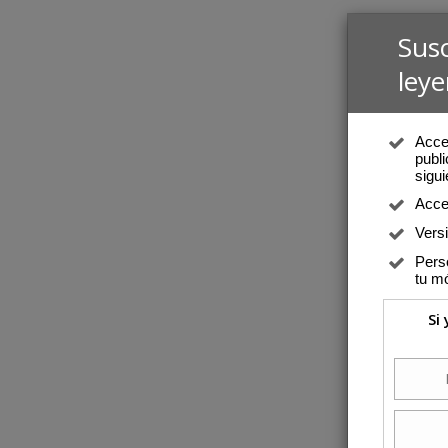
Sus
leye
Acced
publi
sigui
Acce
Vers
Perso
tu mó
Si