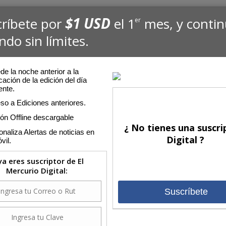
$1 USD
críbete por
el 1
mes, y conti
er
ndo sin límites.
e la noche anterior a la
cación de la edición del día
ente.
so a Ediciones anteriores.
ión Offline descargable
¿ No tienes una suscri
naliza Alertas de noticias en
Digital ?
vil.
 ya eres suscriptor de El
Mercurio Digital:
Suscríbete