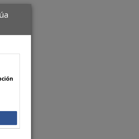
núa
pción