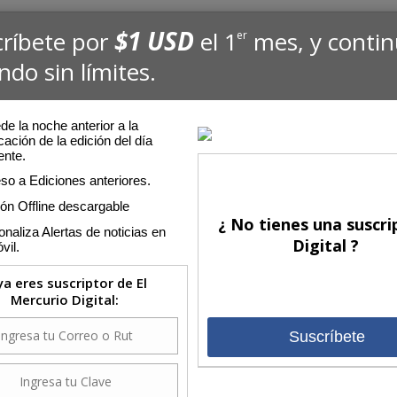
$1 USD
críbete por
el 1
mes, y conti
er
ndo sin límites.
e la noche anterior a la
cación de la edición del día
ente.
so a Ediciones anteriores.
ión Offline descargable
¿ No tienes una suscri
naliza Alertas de noticias en
Digital ?
vil.
 ya eres suscriptor de El
Mercurio Digital:
Suscríbete