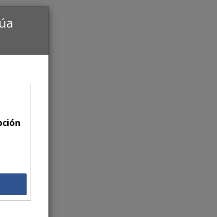
núa
pción