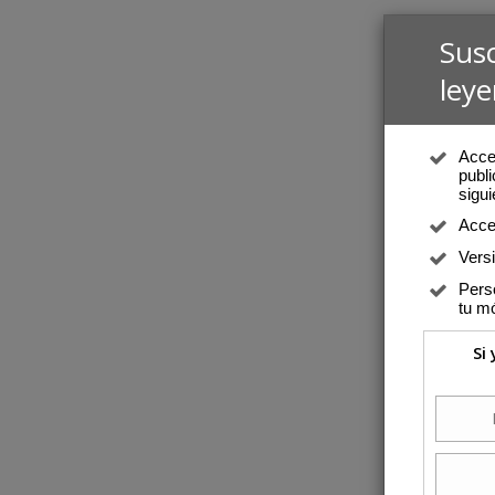
Sus
leye
Acced
publi
sigui
Acce
Vers
Perso
tu mó
Si