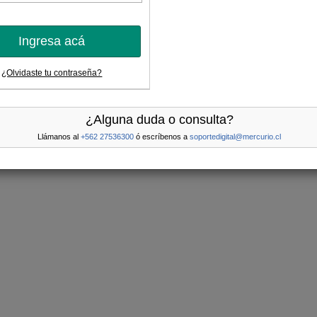
Ingresa acá
¿Olvidaste tu contraseña?
¿Alguna duda o consulta?
Llámanos al
+562 27536300
ó escríbenos a
soportedigital@mercurio.cl