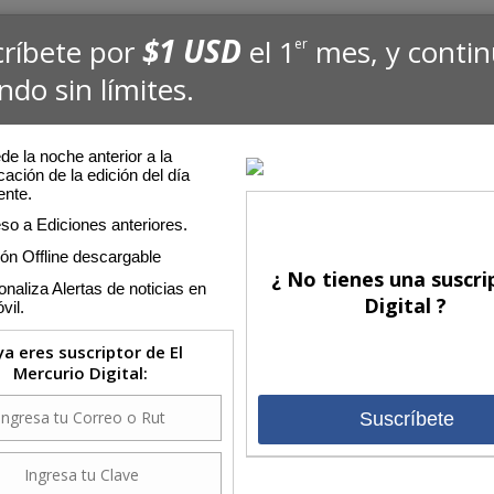
$1 USD
críbete por
el 1
mes, y conti
er
ndo sin límites.
e la noche anterior a la
cación de la edición del día
ente.
so a Ediciones anteriores.
ión Offline descargable
¿ No tienes una suscri
naliza Alertas de noticias en
Digital ?
vil.
 ya eres suscriptor de El
Mercurio Digital:
Suscríbete