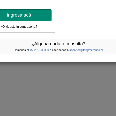
Ingresa acá
¿Olvidaste tu contraseña?
¿Alguna duda o consulta?
Llámanos al
+562 27536300
ó escríbenos a
soportedigital@mercurio.cl