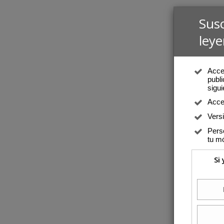
Sus
leye
Acced
publi
sigui
Acce
Vers
Perso
tu mó
Si