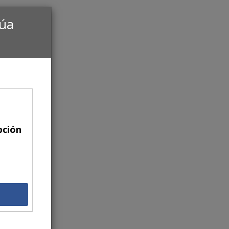
núa
pción