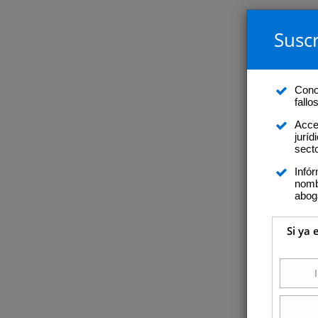
Suscr
Conoz
fall
Acce
juríd
secto
Infó
nomb
abog
Si ya 