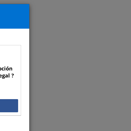
pción
egal ?