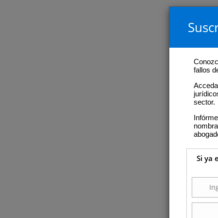
Suscr
Conozca
fallos 
Acceda 
jurídic
sector.
Infórme
nombram
abogad
Si ya 