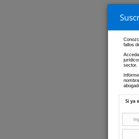
Suscr
Conozca
fallos 
Acceda 
jurídic
sector.
Infórme
nombram
abogad
Si ya 