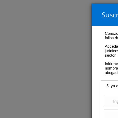
Suscr
Conozca
fallos 
Acceda 
jurídic
sector.
Infórme
nombram
abogad
Si ya 