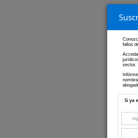
Suscr
Conozca
fallos 
Acceda 
jurídic
sector.
Infórme
nombram
abogad
Si ya 