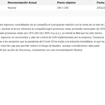
Recomendación Actual
Precio objetivo
Fecha
Neutral
240 » 240
24/11/
s ingresos consolidados de la compañía el cual guarda relación con la venta de un lote de 
mo, durante el tercer trimestre la compañía logró promesas netas promedio mensuales de UF
zado promesas netas por UF5.160 mil (-45% m.p.a.a.), en donde la filial que ha sido menos
or ingresos no recurrentes y plan de control de GAV implementado por la empresa. Ganancia
los perjuicios que la pandemia del Covid-19 ha traído a la industria inmobiliaria, lo que ha
o nivel de caja que permite reducir el riesgo de liquidez, aunque consideramos adecuado
 $240 por acción de Socovesa, consistente con una recomendación Neutral