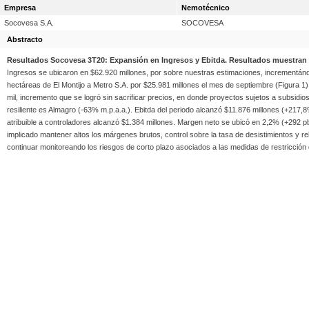
Empresa
Nemotécnico
Socovesa S.A.
SOCOVESA
Abstracto
Resultados Socovesa 3T20: Expansión en Ingresos y Ebitda. Resultados muestran 
Ingresos se ubicaron en $62.920 millones, por sobre nuestras estimaciones, incrementándo
hectáreas de El Montijo a Metro S.A. por $25.981 millones el mes de septiembre (Figura 
mil, incremento que se logró sin sacrificar precios, en donde proyectos sujetos a subsid
resiliente es Almagro (-63% m.p.a.a.). Ebitda del periodo alcanzó $11.876 millones (+21
atribuible a controladores alcanzó $1.384 millones. Margen neto se ubicó en 2,2% (+292 pb
implicado mantener altos los márgenes brutos, control sobre la tasa de desistimientos y r
continuar monitoreando los riesgos de corto plazo asociados a las medidas de restricción