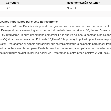
Corredora
Recomendación Anterior
BCI
Neutral
avance impulsados por efecto no recurrente.
se en 13,4% a/a. Durante este periodo, se generó un efecto no recurrente que incrementó lo
1). Extrayendo este evento, ingresos del período se habrían contraído un 33,4% a/a. Asimis
ios DS-19 tuvieron un buen desempeño comercial. En lo que va del año, la compañía ha alcan
7,8% a/a) alcanzando un margen Ebitda de 18,9% (+1.214 pb a/a), impulsado principalmente p
 a/a). Destacamos el manejo operacional que ha implementado la compañía para hacer frente a 
elativa resiliencia en la recuperación de la velocidad de ventas, acompañado con un adecuad
 de movilidad y coyuntura político-social. Así, reiteramos nuestro precio objetivo 2021E de