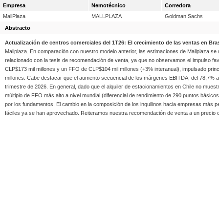
Empresa
Nemotécnico
Corredora
MallPlaza
MALLPLAZA
Goldman Sachs
Abstracto
Actualización de centros comerciales del 1T26: El crecimiento de las ventas en Bras
Mallplaza. En comparación con nuestro modelo anterior, las estimaciones de Mallplaza se m
relacionado con la tesis de recomendación de venta, ya que no observamos el impulso f
CLP$173 mil millones y un FFO de CLP$104 mil millones (+3% interanual), impulsado princip
millones. Cabe destacar que el aumento secuencial de los márgenes EBITDA, del 78,7% al 
trimestre de 2026. En general, dado que el alquiler de estacionamientos en Chile no muest
múltiplo de FFO más alto a nivel mundial (diferencial de rendimiento de 290 puntos básicos
por los fundamentos. El cambio en la composición de los inquilinos hacia empresas más p
fáciles ya se han aprovechado. Reiteramos nuestra recomendación de venta a un precio 