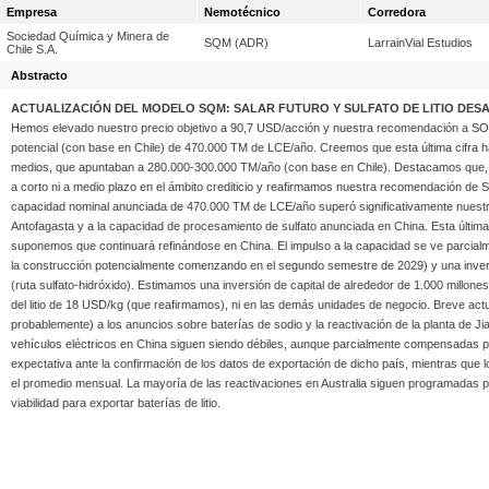
Empresa
Nemotécnico
Corredora
Sociedad Química y Minera de
SQM (ADR)
LarrainVial Estudios
Chile S.A.
Abstracto
ACTUALIZACIÓN DEL MODELO SQM: SALAR FUTURO Y SULFATO DE LITIO DES
Hemos elevado nuestro precio objetivo a 90,7 USD/acción y nuestra recomendación a SO
potencial (con base en Chile) de 470.000 TM de LCE/año. Creemos que esta última cifra h
medios, que apuntaban a 280.000-300.000 TM/año (con base en Chile). Destacamos que, a
a corto ni a medio plazo en el ámbito crediticio y reafirmamos nuestra recomendación
capacidad nominal anunciada de 470.000 TM de LCE/año superó significativamente nuestr
Antofagasta y a la capacidad de procesamiento de sulfato anunciada en China. Esta últim
suponemos que continuará refinándose en China. El impulso a la capacidad se ve parcialm
la construcción potencialmente comenzando en el segundo semestre de 2029) y una inversi
(ruta sulfato-hidróxido). Estimamos una inversión de capital de alrededor de 1.000 millo
del litio de 18 USD/kg (que reafirmamos), ni en las demás unidades de negocio. Breve actua
probablemente) a los anuncios sobre baterías de sodio y la reactivación de la planta de 
vehículos eléctricos en China siguen siendo débiles, aunque parcialmente compensadas p
expectativa ante la confirmación de los datos de exportación de dicho país, mientras que l
el promedio mensual. La mayoría de las reactivaciones en Australia siguen programadas 
viabilidad para exportar baterías de litio.