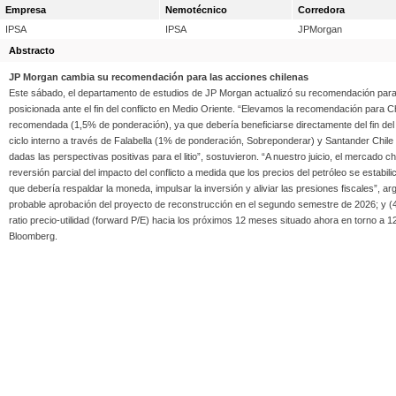
Empresa
Nemotécnico
Corredora
IPSA
IPSA
JPMorgan
Abstracto
JP Morgan cambia su recomendación para las acciones chilenas
Este sábado, el departamento de estudios de JP Morgan actualizó su recomendación para l
posicionada ante el fin del conflicto en Medio Oriente. “Elevamos la recomendación para 
recomendada (1,5% de ponderación), ya que debería beneficiarse directamente del fin del
ciclo interno a través de Falabella (1% de ponderación, Sobreponderar) y Santander Chi
dadas las perspectivas positivas para el litio”, sostuvieron. “A nuestro juicio, el mercado 
reversión parcial del impacto del conflicto a medida que los precios del petróleo se estabi
que debería respaldar la moneda, impulsar la inversión y aliviar las presiones fiscales”, 
probable aprobación del proyecto de reconstrucción en el segundo semestre de 2026; y (4)
ratio precio-utilidad (forward P/E) hacia los próximos 12 meses situado ahora en torno a 1
Bloomberg.