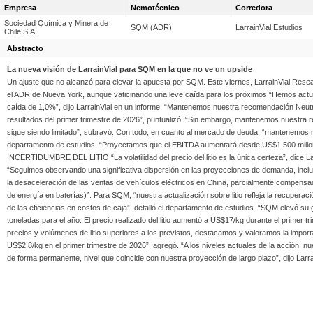
Empresa
Nemotécnico
Corredora
Sociedad Química y Minera de
SQM (ADR)
LarrainVial Estudios
Chile S.A.
Abstracto
La nueva visión de LarrainVial para SQM en la que no ve un upside
Un ajuste que no alcanzó para elevar la apuesta por SQM. Este viernes, LarrainVial Resear
el ADR de Nueva York, aunque vaticinando una leve caída para los próximos “Hemos actual
caída de 1,0%”, dijo LarrainVial en un informe. “Mantenemos nuestra recomendación Neutra
resultados del primer trimestre de 2026”, puntualizó. “Sin embargo, mantenemos nuestra r
sigue siendo limitado”, subrayó. Con todo, en cuanto al mercado de deuda, “mantenemos n
departamento de estudios. “Proyectamos que el EBITDA aumentará desde US$1.500 millon
INCERTIDUMBRE DEL LITIO “La volatilidad del precio del litio es la única certeza”, dice Lar
“Seguimos observando una significativa dispersión en las proyecciones de demanda, incluy
la desaceleración de las ventas de vehículos eléctricos en China, parcialmente compen
de energía en baterías)”. Para SQM, “nuestra actualización sobre litio refleja la recupe
de las eficiencias en costos de caja”, detalló el departamento de estudios. “SQM elevó 
toneladas para el año. El precio realizado del litio aumentó a US$17/kg durante el primer 
precios y volúmenes de litio superiores a los previstos, destacamos y valoramos la impor
US$2,8/kg en el primer trimestre de 2026”, agregó. “A los niveles actuales de la acción, n
de forma permanente, nivel que coincide con nuestra proyección de largo plazo”, dijo Larra