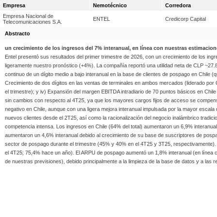
Empresa
Nemotécnico
Corredora
Empresa Nacional de
ENTEL
Credicorp Capital
Telecomunicaciones S.A.
Abstracto
un crecimiento de los ingresos del 7% interanual, en línea con nuestras estimacio
Entel presentó sus resultados del primer trimestre de 2026, con un crecimiento de los in
ligeramente nuestro pronóstico (+4%). La compañía reportó una utilidad neta de CLP ~27.8
continuo de un dígito medio a bajo interanual en la base de clientes de pospago en Chile (
Crecimiento de dos dígitos en las ventas de terminales en ambos mercados (liderado por C
el trimestre); y iv) Expansión del margen EBITDA intradiario de 70 puntos básicos en Chi
sin cambios con respecto al 4T25, ya que los mayores cargos fijos de acceso se compensa
negativo en Chile, aunque con una ligera mejora interanual impulsada por la mayor escala
nuevos clientes desde el 2T25, así como la racionalización del negocio inalámbrico tradi
competencia intensa. Los ingresos en Chile (64% del total) aumentaron un 6,9% interanua
aumentaron un 4,6% interanual debido al crecimiento de su base de suscriptores de pospag
sector de pospago durante el trimestre (45% y 40% en el 4T25 y 3T25, respectivamente). 
el 4T25; 75,4% hace un año). El ARPU de pospago aumentó un 1,8% interanual (en línea c
de nuestras previsiones), debido principalmente a la limpieza de la base de datos y a las r