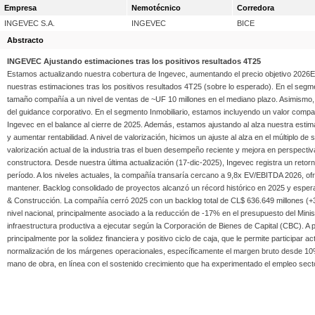
Empresa
Nemotécnico
Corredora
INGEVEC S.A.
INGEVEC
BICE
Abstracto
INGEVEC Ajustando estimaciones tras los positivos resultados 4T25
Estamos actualizando nuestra cobertura de Ingevec, aumentando el precio objetivo 202
nuestras estimaciones tras los positivos resultados 4T25 (sobre lo esperado). En el segme
tamaño compañía a un nivel de ventas de ~UF 10 millones en el mediano plazo. Asimismo, 
del guidance corporativo. En el segmento Inmobiliario, estamos incluyendo un valor compañ
Ingevec en el balance al cierre de 2025. Además, estamos ajustando al alza nuestra estimac
y aumentar rentabilidad. A nivel de valorización, hicimos un ajuste al alza en el múltiplo d
valorización actual de la industria tras el buen desempeño reciente y mejora en perspectiv
constructora. Desde nuestra última actualización (17-dic-2025), Ingevec registra un reto
período. A los niveles actuales, la compañía transaría cercano a 9,8x EV/EBITDA 2026, of
mantener. Backlog consolidado de proyectos alcanzó un récord histórico en 2025 y esper
& Construcción. La compañía cerró 2025 con un backlog total de CL$ 636.649 millones (+3
nivel nacional, principalmente asociado a la reducción de -17% en el presupuesto del Mini
infraestructura productiva a ejecutar según la Corporación de Bienes de Capital (CBC). A
principalmente por la solidez financiera y positivo ciclo de caja, que le permite participar
normalización de los márgenes operacionales, específicamente el margen bruto desde 10
mano de obra, en línea con el sostenido crecimiento que ha experimentado el empleo sector