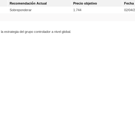
Recomendación Actual
Precio objetivo
Fecha
Sobreponderar
1.744
02/04/
 estrategia del grupo controlador a nivel global.