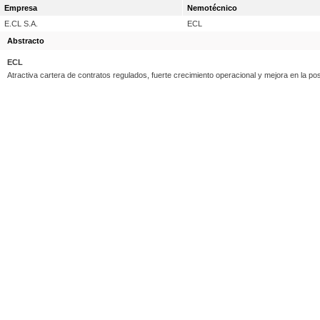
Empresa
Nemotécnico
E.CL S.A.
ECL
Abstracto
ECL
Atractiva cartera de contratos regulados, fuerte crecimiento operacional y mejora en la po