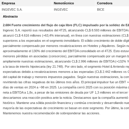
Empresa
Nemotécnico
Corredora
INGEVEC S.A.
INGEVEC
BICE
Abstracto
2.684 Fuerte crecimiento del flujo de caja libre (FLC) impulsado por la solidez de 
Ingevec S.A. reportó sus resultados del 4T25, alcanzando CL$ 8.593 millones de EBITDA (+
alcanzó CL$ 4.616 millones (+63,4% interanual), en línea con nuestras estimaciones (CL$ 
superiores a los esperados en el segmento inmobiliario. El sólido crecimiento de doble díg
parcialmente compensado por menores revalorizaciones en Hoteles y Alquileres. Según nu
aproximadamente el 130% del crecimiento del EBITDA consolidado en el 4T25. Esto estuvo 
menores pérdidas en asociadas (consorcios), parcialmente compensado por un margen br
ampliamente nuestras estimaciones, alcanzando CL$ 2.996 millones de EBITDA (+132% Y
a la tasa de interés hipotecaria (ley 21.748). Por otro lado, el segmento Hotel & Arriend
expectativas debido a revalorizaciones menores a las esperadas (CL$ 2.442 millones vs CL$
del capital de trabajo y menores impuestos pagados. Según nuestras estimaciones, la comp
revirtiendo las cifras negativas de los últimos tres años. El principal impulsor fue un EBI
días de ventas en 2024 a ~98 en 2025. La compañía cerró 2025 con su posición máxima de e
neta a EBITDA a 1,8x, a pesar de las emisiones de deuda por UF 1,3 millones en el tercer 
descartamos una reacción positiva ante la noticia. Destacamos que la compañía aumentó
histórico. Mantiene una sólida posición financiera y continúa creciendo y desarrollando n
mayoría de las expectativas de crecimiento se basan en este segmento. Por último, la co
Mantenemos nuestra recomendación de sobreponderar las acciones.