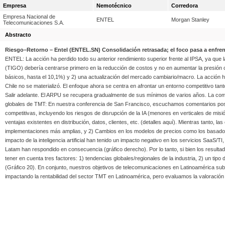
Empresa
Nemotécnico
Corredora
Empresa Nacional de
ENTEL
Morgan Stanley
Telecomunicaciones S.A.
Abstracto
Riesgo–Retorno – Entel (ENTEL.SN) Consolidación retrasada; el foco pasa a enfren
ENTEL: La acción ha perdido todo su anterior rendimiento superior frente al IPSA, ya que
(TIGO) debería centrarse primero en la reducción de costos y no en aumentar la presió
básicos, hasta el 10,1%) y 2) una actualización del mercado cambiario/macro. La acción ha
Chile no se materializó. El enfoque ahora se centra en afrontar un entorno competitivo ta
Salir adelante. El ARPU se recupera gradualmente de sus mínimos de varios años. La com
globales de TMT: En nuestra conferencia de San Francisco, escuchamos comentarios posit
competitivas, incluyendo los riesgos de disrupción de la IA (menores en verticales de misi
ventajas existentes en distribución, datos, clientes, etc. (detalles aquí). Mientras tanto, l
implementaciones más amplias, y 2) Cambios en los modelos de precios como los basados ?
impacto de la inteligencia artificial han tenido un impacto negativo en los servicios SaaS/
Latam han respondido en consecuencia (gráfico derecho). Por lo tanto, si bien los resul
tener en cuenta tres factores: 1) tendencias globales/regionales de la industria, 2) un t
(Gráfico 20). En conjunto, nuestros objetivos de telecomunicaciones en Latinoamérica sube
impactando la rentabilidad del sector TMT en Latinoamérica, pero evaluamos la valoración