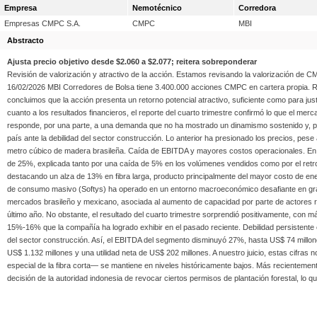
Empresa
Nemotécnico
Corredora
Empresas CMPC S.A.
CMPC
MBI
Abstracto
Ajusta precio objetivo desde $2.060 a $2.077; reitera sobreponderar
Revisión de valorización y atractivo de la acción. Estamos revisando la valorización de CMP
16/02/2026 MBI Corredores de Bolsa tiene 3.400.000 acciones CMPC en cartera propia. 
concluimos que la acción presenta un retorno potencial atractivo, suficiente como para jus
cuanto a los resultados financieros, el reporte del cuarto trimestre confirmó lo que el me
responde, por una parte, a una demanda que no ha mostrado un dinamismo sostenido y, po
país ante la debilidad del sector construcción. Lo anterior ha presionado los precios, pes
metro cúbico de madera brasileña. Caída de EBITDA y mayores costos operacionales. En pa
de 25%, explicada tanto por una caída de 5% en los volúmenes vendidos como por el retro
destacando un alza de 13% en fibra larga, producto principalmente del mayor costo de ener
de consumo masivo (Softys) ha operado en un entorno macroeconómico desafiante en gran 
mercados brasileño y mexicano, asociada al aumento de capacidad por parte de actores 
último año. No obstante, el resultado del cuarto trimestre sorprendió positivamente, con 
15%-16% que la compañía ha logrado exhibir en el pasado reciente. Debilidad persistente e
del sector construcción. Así, el EBITDA del segmento disminuyó 27%, hasta US$ 74 millon
US$ 1.132 millones y una utilidad neta de US$ 202 millones. A nuestro juicio, estas cifras
especial de la fibra corta— se mantiene en niveles históricamente bajos. Más recientemen
decisión de la autoridad indonesia de revocar ciertos permisos de plantación forestal, lo qu