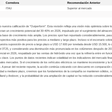
Corredora
Recomendación Anterior
ITAU
Superior al mercado
estra calificación de "Outperform". Esta revisión refleja una visión más optimista sobre los
ctan un crecimiento potencial del 30-40% en 2026, impulsado por el surgimiento del almace
ea una base de crecimiento más amplia. Los precios spot han repuntado considerablemente,
tiva más positiva para los precios a mediano y largo plazo. Incluso si el escenario volviera 
estra suposición de precio a largo plazo a USD 17.600 por tonelada desde USD 15.500, lo
a del 3T25, y considerando una disminución más pronunciada en los volúmenes después de 203
cial en 2026, respaldado por las ventas de hidróxido una vez que la refinería entre en funci
e. Los puntos de datos recientes indican volatilidad en los indicadores del mercado final,
ales mercados. Si el crecimiento de los vehículos eléctricos se mantiene inconsistente y la
. A pesar del reciente repunte, la acción continúa cotizando con descuento en comparación 
ilidad a mediano plazo, creemos que los fundamentos de la compañía se mantienen sólidos, c
Holland y Andover, y la probabilidad de una ampliación de capital se ha reducido considerablem