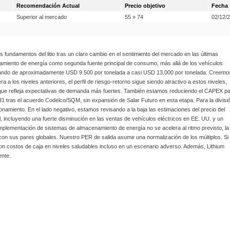
Recomendación Actual
Precio objetivo
Fecha
Superior al mercado
55 » 74
02/12/
 fundamentos del litio tras un claro cambio en el sentimiento del mercado en las últimas
namiento de energía como segunda fuente principal de consumo, más allá de los vehículos
 pasando de aproximadamente USD 9.500 por tonelada a casi USD 13.000 por tonelada. Creemo
a los niveles anteriores, el perfil de riesgo-retorno sigue siendo atractivo a estos niveles,
 que refleja expectativas de demanda más fuertes. También estamos reduciendo el CAPEX p
1 tras el acuerdo Codelco/SQM, sin expansión de Salar Futuro en esta etapa. Para la divisi
onamiento. En el lado negativo, estamos revisando a la baja las estimaciones del precio del
 incluyendo una fuerte disminución en las ventas de vehículos eléctricos en EE. UU. y un
 implementación de sistemas de almacenamiento de energía no se acelera al ritmo previsto, la
con sus pares globales. Nuestro PER de salida asume una normalización de los múltiplos. Si
on costos de caja en niveles saludables incluso en un escenario adverso. Además, Lithium
ente.