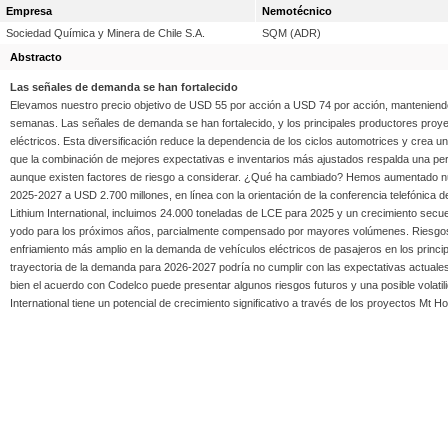
Empresa
Nemotécnico
Sociedad Química y Minera de Chile S.A.
SQM (ADR)
Abstracto
Las señales de demanda se han fortalecido
Elevamos nuestro precio objetivo de USD 55 por acción a USD 74 por acción, manteniendo nu
semanas. Las señales de demanda se han fortalecido, y los principales productores proye
eléctricos. Esta diversificación reduce la dependencia de los ciclos automotrices y cr
que la combinación de mejores expectativas e inventarios más ajustados respalda una perspec
aunque existen factores de riesgo a considerar. ¿Qué ha cambiado? Hemos aumentado nu
2025-2027 a USD 2.700 millones, en línea con la orientación de la conferencia telefónic
Lithium International, incluimos 24.000 toneladas de LCE para 2025 y un crecimiento secuen
yodo para los próximos años, parcialmente compensado por mayores volúmenes. Riesgos clav
enfriamiento más amplio en la demanda de vehículos eléctricos de pasajeros en los princip
trayectoria de la demanda para 2026-2027 podría no cumplir con las expectativas actuales
bien el acuerdo con Codelco puede presentar algunos riesgos futuros y una posible volat
International tiene un potencial de crecimiento significativo a través de los proyectos Mt 