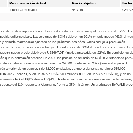
Recomendación Actual
Precio objetivo
Fecha
Inferior al mercado
44 » 49
02/12/
ión de un desempeño inferior al mercado dado que estima una potencial caída de -22%. Est
 gran medida del largo plazo. Las acciones de SQM subieron un 101% en seis meses (41% el mes
año y debería mantenerse ajustado en los próximos dos años. China redujo la producción
ece justificado, prevemos un sobregiro. La valoración de SQM depende de los precios a larg
 nuestro nuevo precio objetivo de US$49/ADR (implica una caída del 22%). En condiciones d
más que la estimación anterior. En 2027, los precios se situarán en US$18.700/tonelada para 
n déficit: ahora prevemos una escasez de 29.000 toneladas en 2027 (frente al superávit
isión anterior de un superávit de 82.000 toneladas, ya que la demanda es ahora 155.000
ro EBITDA 2026E para SQM en un 36% a US$2.500 millones (EPS en un 53% a US$5,0), y en un
levamos nuestra PO a US$49 desde US$43,5. Reiteramos nuestra recomendación Underperform,
scuento del 11% respecto a Albemarle, frente al 35% histórico. Un analista de BofA ALB prev