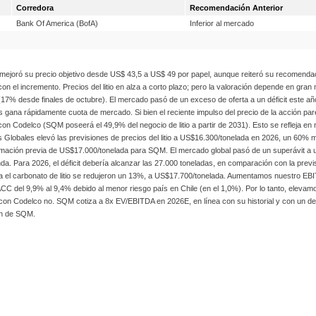
Corredora
Recomendación Anterior
Bank Of America (BofA)
Inferior al mercado
joró su precio objetivo desde US$ 43,5 a US$ 49 por papel, aunque reiteró su recomendac
a con el incremento. Precios del litio en alza a corto plazo; pero la valoración depende en
a (17% desde finales de octubre). El mercado pasó de un exceso de oferta a un déficit este 
gana rápidamente cuota de mercado. Si bien el reciente impulso del precio de la acción par
 Codelco (SQM poseerá el 49,9% del negocio de litio a partir de 2031). Esto se refleja en
as Globales elevó las previsiones de precios del litio a US$16.300/tonelada en 2026, un 60% 
imación previa de US$17.000/tonelada para SQM. El mercado global pasó de un superávit a u
a. Para 2026, el déficit debería alcanzar las 27.000 toneladas, en comparación con la prev
azo para el carbonato de litio se redujeron un 13%, a US$17.700/tonelada. Aumentamos nuest
WACC del 9,9% al 9,4% debido al menor riesgo país en Chile (en el 1,0%). Por lo tanto, e
o con Codelco no. SQM cotiza a 8x EV/EBITDA en 2026E, en línea con su historial y con un de
ión de SQM.