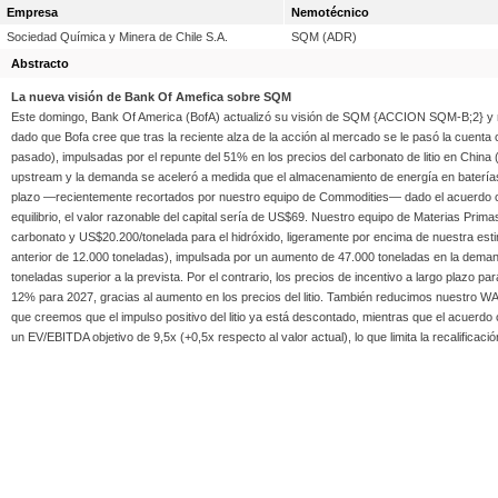
Empresa
Nemotécnico
Sociedad Química y Minera de Chile S.A.
SQM (ADR)
Abstracto
La nueva visión de Bank Of Amefica sobre SQM
Este domingo, Bank Of America (BofA) actualizó su visión de SQM {ACCION SQM-B;2} y me
dado que Bofa cree que tras la reciente alza de la acción al mercado se le pasó la cuent
pasado), impulsadas por el repunte del 51% en los precios del carbonato de litio en Chin
upstream y la demanda se aceleró a medida que el almacenamiento de energía en baterías 
plazo —recientemente recortados por nuestro equipo de Commodities— dado el acuerdo con
equilibrio, el valor razonable del capital sería de US$69. Nuestro equipo de Materias Prim
carbonato y US$20.200/tonelada para el hidróxido, ligeramente por encima de nuestra est
anterior de 12.000 toneladas), impulsada por un aumento de 47.000 toneladas en la demand
toneladas superior a la prevista. Por el contrario, los precios de incentivo a largo pl
12% para 2027, gracias al aumento en los precios del litio. También reducimos nuestro 
que creemos que el impulso positivo del litio ya está descontado, mientras que el acuerd
un EV/EBITDA objetivo de 9,5x (+0,5x respecto al valor actual), lo que limita la recalificac