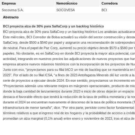
Empresa
Nemotécnico
Corredora
Socovesa S.A.
SOCOVESA
BCI
Abstracto
BCI proyecta alza de 30% para SalfaCorp y un backlog histórico
BCI proyecta alza de 30% para SalfaCorp y un backlog histórico Los analistas actualizaro
Este miércoles, BCI Corredor de Bolsa actualizó su visión del sector construcción y desta
SalfaCorp, desde $500 a $540 por papel y asignaron una recomendación de sobreponderar
de neutral. Para el papel de Paz Corp, aumentó su precio objetivo desde $570 a $580 po
papeles. No obstante, es en SalfaCorp en donde BCI proyecta la mayor alza potencial, 
actividad, integrando en nuestros precios las adjudicaciones de nuevos proyectos que 
empresa alcance nuevos máximos históricos con la incorporación de los proyectos de Nuev
Junto con eso, “proyectamos para su filial IACO un mix de backlog que se mantendría en
2025”. Por el lado de su filial ICSA, “a fines de 2023 Antofagasta Minerals dió luz verde 
serie de proyectos a ejecutar desde 2024. En ese sentido, proyectamos un incremento en
“Proyectamos además una relevante mejora en márgenes operacionales, producto de mix 
donde la baja cantidad de lanzamientos durante 2023 e inicio de obras dejarán un espacio 
destaca el favorable efecto que tendrá la reducción de la tasa de política monetaria y la no
durante el 2024 se encuentran nuevamente el descenso de la tasa de política monetaria (T
infraestructura de menor tamaño”, dice. “Por otra parte, persiste como factor fundamental 
términos relativos a que el ingreso real de los hogares y la probabilidad de acceso a crédito
promedian un alza marginal (0,1% anual) entre enero y noviembre de 2023, tras el alza 