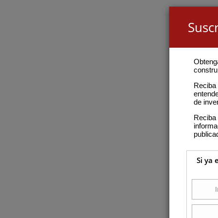
Suscr
Obteng
construi
Reciba 
entende
de inve
Reciba 
inform
publica
Si ya 