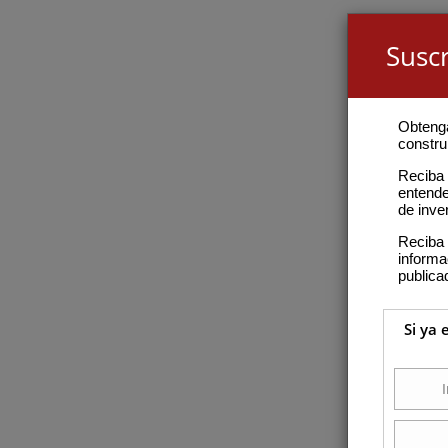
Suscr
Obteng
construi
Reciba 
entende
de inve
Reciba 
inform
publica
Si ya 