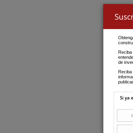
Suscr
Obteng
construi
Reciba 
entende
de inve
Reciba 
inform
publica
Si ya 