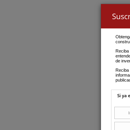
Suscr
Obteng
construi
Reciba 
entende
de inve
Reciba 
inform
publica
Si ya 