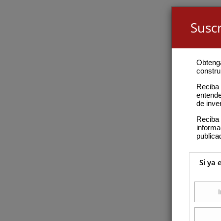
Suscr
Obteng
construi
Reciba 
entende
de inve
Reciba 
inform
publica
Si ya 