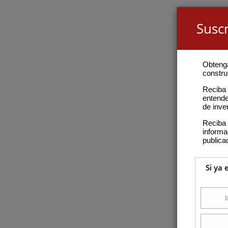
Suscr
Obteng
construi
Reciba 
entende
de inve
Reciba 
inform
publica
Si ya 