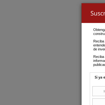
Suscr
Obteng
construi
Reciba 
entende
de inve
Reciba 
inform
publica
Si ya 