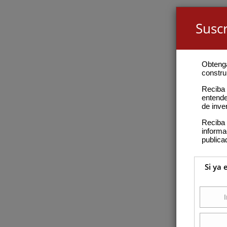
Suscr
Obteng
construi
Reciba 
entende
de inve
Reciba 
inform
publica
Si ya 