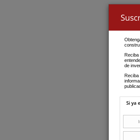
Suscr
Obteng
construi
Reciba 
entende
de inve
Reciba 
inform
publica
Si ya 