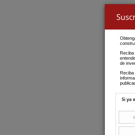
Suscr
Obteng
construi
Reciba 
entende
de inve
Reciba 
inform
publica
Si ya 