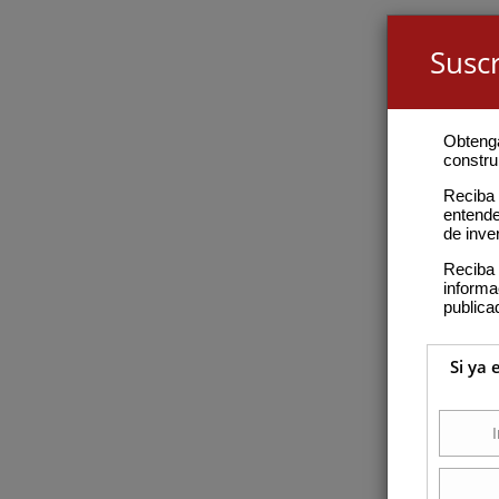
Suscr
Obteng
construi
Reciba 
entende
de inve
Reciba 
inform
publica
Si ya 