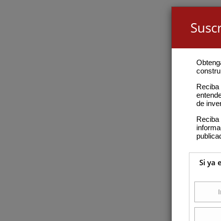
Suscr
Obteng
construi
Reciba 
entende
de inve
Reciba 
inform
publica
Si ya 