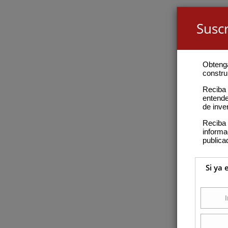
Suscr
Obteng
construi
Reciba 
entende
de inve
Reciba 
inform
publica
Si ya 