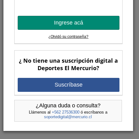
Ingrese acá
¿Olvidó su contraseña?
¿ No tiene una suscripción digital a
Deportes El Mercurio?
Suscríbase
¿Alguna duda o consulta?
Llámenos al
+562 27536300
ó escríbanos a
soportedigital@mercurio.cl